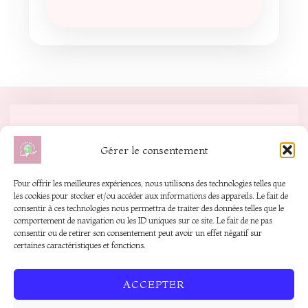
48,50 €
plusieurs
variations.
Les
options
peuvent
être
choisies
Gérer le consentement
sur
la
Pour offrir les meilleures expériences, nous utilisons des technologies telles que
page
les cookies pour stocker et/ou accéder aux informations des appareils. Le fait de
Mentions légales & propriété
consentir à ces technologies nous permettra de traiter des données telles que le
du
intellectuelle
comportement de navigation ou les ID uniques sur ce site. Le fait de ne pas
consentir ou de retirer son consentement peut avoir un effet négatif sur
produit
certaines caractéristiques et fonctions.
Développé avec soin
ACCEPTER