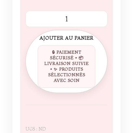
quantité
de
Poster
AJOUTER AU PANIER
encadré
«
Évasion
à
Nuku
Hiva
»
UGS :
ND