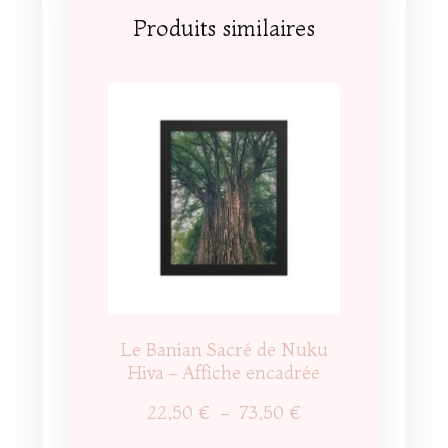
Produits similaires
Le Banian Sacré de Nuku
Hiva – Affiche encadrée
Plage
22,50
€
–
73,50
€
de